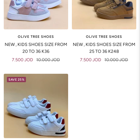
OLIVE TREE SHOES
OLIVE TREE SHOES
NEW , KIDS SHOES SIZE FROM
NEW , KIDS SHOES SIZE FROM
20 TO 36 K36
25 TO 36 K248
Sale
Regular
Sale
Regular
7.500 JOD
10.000 JOD
7.500 JOD
10.000 JOD
price
price
price
price
SAVE 25%