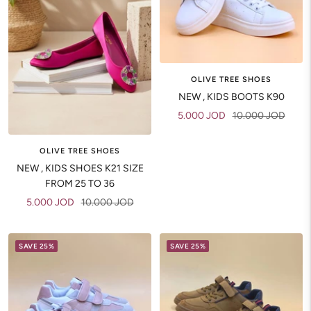
OLIVE TREE SHOES
NEW , KIDS BOOTS K90
Sale
Regular
5.000 JOD
10.000 JOD
price
price
OLIVE TREE SHOES
NEW , KIDS SHOES K21 SIZE
FROM 25 TO 36
Sale
Regular
5.000 JOD
10.000 JOD
price
price
SAVE 25%
SAVE 25%