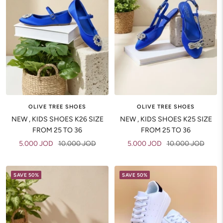
OLIVE TREE SHOES
OLIVE TREE SHOES
NEW , KIDS SHOES K26 SIZE
NEW , KIDS SHOES K25 SIZE
FROM 25 TO 36
FROM 25 TO 36
Sale
Regular
Sale
Regular
5.000 JOD
10.000 JOD
5.000 JOD
10.000 JOD
price
price
price
price
SAVE 50%
SAVE 50%