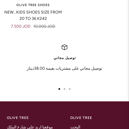
OLIVE TREE SHOES
NEW , KIDS SHOES SIZE FROM
20 TO 36 K242
Sale
Regular
7.500 JOD
10.000 JOD
price
price
توصيل مجاني
توصيل مجاني على مشتريات بقيمة 38.00دينار
Go
Go
Go
to
to
to
slide
slide
slide
1
2
3
OLIVE TREE
OLIVE TREE
البحث
موقعنا اربد على شارع الملك