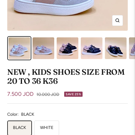
Zoom
NEW , KIDS SHOES SIZE FROM
20 TO 36 K36
Sale
7.500 JOD
Regular
10.000 JOD
SAVE 25%
price
price
Color:
BLACK
BLACK
WHITE