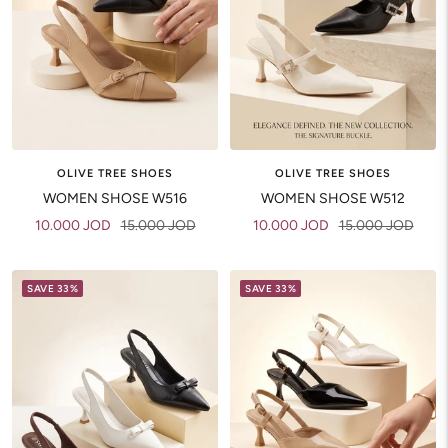
OLIVE TREE SHOES
OLIVE TREE SHOES
WOMEN SHOSE W516
WOMEN SHOSE W512
Sale
Regular
Sale
Regular
10.000 JOD
15.000 JOD
10.000 JOD
15.000 JOD
price
price
price
price
SAVE 33%
SAVE 33%