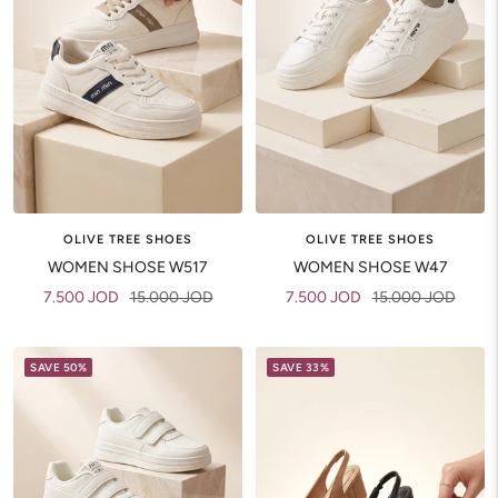
OLIVE TREE SHOES
OLIVE TREE SHOES
WOMEN SHOSE W517
WOMEN SHOSE W47
Sale
Regular
Sale
Regular
7.500 JOD
15.000 JOD
7.500 JOD
15.000 JOD
price
price
price
price
SAVE 50%
SAVE 33%