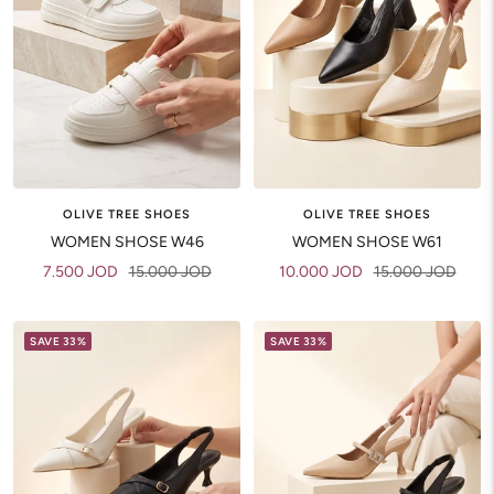
OLIVE TREE SHOES
OLIVE TREE SHOES
WOMEN SHOSE W46
WOMEN SHOSE W61
Sale
Regular
Sale
Regular
7.500 JOD
15.000 JOD
10.000 JOD
15.000 JOD
price
price
price
price
SAVE 33%
SAVE 33%