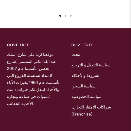
Go
Go
Go
to
to
to
slide
slide
slide
1
2
3
OLIVE TREE
OLIVE TREE
البحث
موقعنا اربد على شارع الملك
عبد الله الثاني المسمى (شارع
سياسة التبديل و الترجيع
الحصن) تأسسنا عام 2007
الشروط والأحكام
كامتداد لسلسلة الفروع التي
تأسست عام 1960 بخبرات الآباء
سياسة الشحن
والأجداد لننقل لكم خبرات دامت
سياسة الخصوصية
لسنوات في صناعة وتجارة
الأحذية الحقائب .
شراكات الامتياز التجاري
(Franchise)