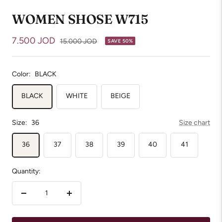
WOMEN SHOSE W715
Sale
7.500 JOD
Regular
15.000 JOD
SAVE 50%
price
price
Color:
BLACK
BLACK
WHITE
BEIGE
Size:
36
Size chart
36
37
38
39
40
41
Quantity:
Decrease
Increase
quantity
quantity