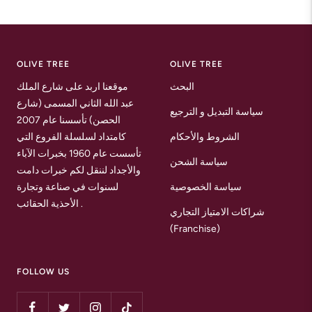
Go
Go
Go
to
to
to
slide
slide
slide
1
2
3
OLIVE TREE
OLIVE TREE
البحث
موقعنا اربد على شارع الملك
عبد الله الثاني المسمى (شارع
سياسة التبديل و الترجيع
الحصن) تأسسنا عام 2007
الشروط والأحكام
كامتداد لسلسلة الفروع التي
تأسست عام 1960 بخبرات الآباء
سياسة الشحن
والأجداد لننقل لكم خبرات دامت
سياسة الخصوصية
لسنوات في صناعة وتجارة
الأحذية الحقائب .
شراكات الامتياز التجاري
(Franchise)
FOLLOW US