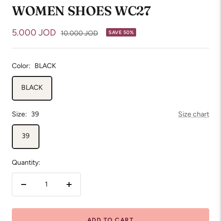
WOMEN SHOES WC27
Sale
5.000 JOD
Regular
10.000 JOD
SAVE 50%
price
price
Color:
BLACK
BLACK
Size:
39
Size chart
39
Quantity:
Decrease
Increase
quantity
quantity
ADD TO CART