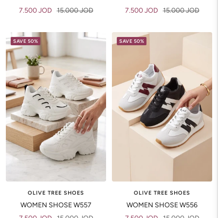
Sale
Regular
Sale
Regular
7.500 JOD
15.000 JOD
7.500 JOD
15.000 JOD
price
price
price
price
SAVE 50%
SAVE 50%
OLIVE TREE SHOES
OLIVE TREE SHOES
WOMEN SHOSE W557
WOMEN SHOSE W556
Sale
Regular
Sale
Regular