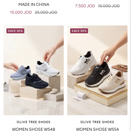
MADE IN CHINA
Sale
Regular
7.500 JOD
15.000 JOD
Sale
Regular
15.000 JOD
25.000 JOD
price
price
price
price
SAVE 50%
SAVE 50%
OLIVE TREE SHOES
OLIVE TREE SHOES
WOMEN SHOSE W548
WOMEN SHOSE W554