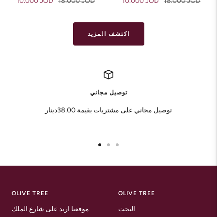
Sale
Regular
Sale
Regular
10.000 JOD
18.000 JOD
10.000 JOD
18.000 JOD
price
price
price
price
اكتشف المزيد
توصيل مجاني
توصيل مجاني على مشتريات بقيمة 38.00دينار
Go
Go
Go
to
to
to
slide
slide
slide
1
2
3
OLIVE TREE
OLIVE TREE
البحث
موقعنا اربد على شارع الملك