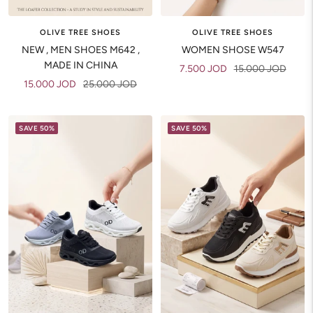
OLIVE TREE SHOES
OLIVE TREE SHOES
NEW , MEN SHOES M642 ,
WOMEN SHOSE W547
MADE IN CHINA
Sale
Regular
7.500 JOD
15.000 JOD
Sale
Regular
15.000 JOD
25.000 JOD
price
price
price
price
SAVE 50%
SAVE 50%