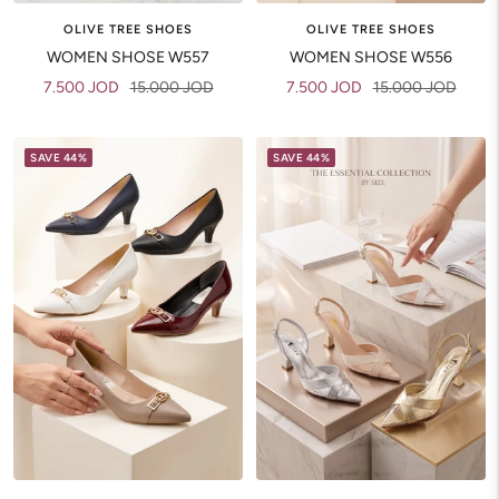
OLIVE TREE SHOES
OLIVE TREE SHOES
WOMEN SHOSE W557
WOMEN SHOSE W556
Sale
Regular
Sale
Regular
7.500 JOD
15.000 JOD
7.500 JOD
15.000 JOD
price
price
price
price
SAVE 44%
SAVE 44%