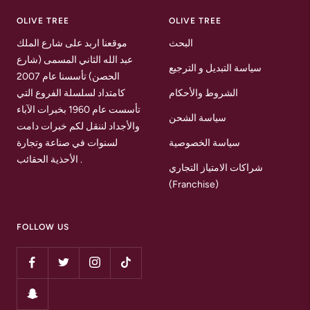
1
2
3
OLIVE TREE
OLIVE TREE
البحث
موقعنا اربد على شارع الملك
عبد الله الثاني المسمى (شارع
سياسة التبديل و الترجيع
الحصن) تأسسنا عام 2007
الشروط والأحكام
كامتداد لسلسلة الفروع التي
تأسست عام 1960 بخبرات الآباء
سياسة الشحن
والأجداد لننقل لكم خبرات دامت
سياسة الخصوصية
لسنوات في صناعة وتجارة
الأحذية الحقائب .
شراكات الامتياز التجاري
(Franchise)
FOLLOW US