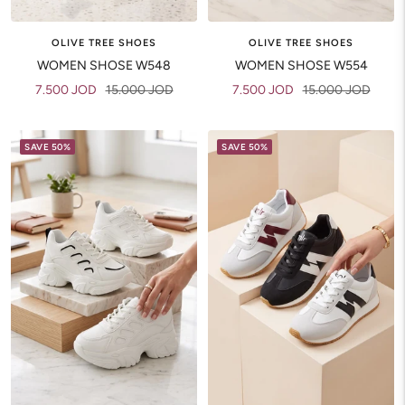
OLIVE TREE SHOES
OLIVE TREE SHOES
WOMEN SHOSE W548
WOMEN SHOSE W554
Sale
Regular
Sale
Regular
7.500 JOD
15.000 JOD
7.500 JOD
15.000 JOD
price
price
price
price
SAVE 50%
SAVE 50%