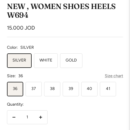
NEW , WOMEN SHOES HEELS
W694
Sale
15.000 JOD
price
Color:
SILVER
SILVER
WHITE
GOLD
Size:
36
Size chart
36
37
38
39
40
41
Quantity:
Decrease
Increase
quantity
quantity