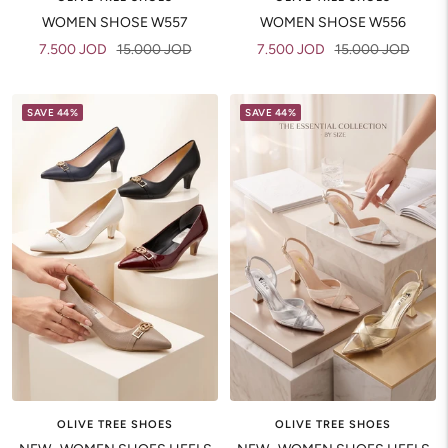
WOMEN SHOSE W557
WOMEN SHOSE W556
Sale
Regular
Sale
Regular
7.500 JOD
15.000 JOD
7.500 JOD
15.000 JOD
price
price
price
price
SAVE 44%
SAVE 44%
OLIVE TREE SHOES
OLIVE TREE SHOES