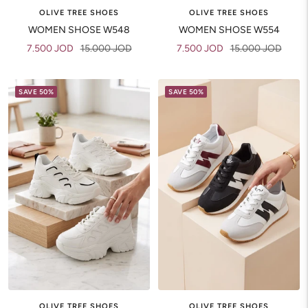
OLIVE TREE SHOES
OLIVE TREE SHOES
WOMEN SHOSE W548
WOMEN SHOSE W554
Sale
Regular
Sale
Regular
7.500 JOD
15.000 JOD
7.500 JOD
15.000 JOD
price
price
price
price
SAVE 50%
SAVE 50%
OLIVE TREE SHOES
OLIVE TREE SHOES