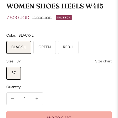
WOMEN SHOES HEELS W415
Sale
7.500 JOD
Regular
15.000 JOD
SAVE 50%
price
price
Color:
BLACK-L
BLACK-L
GREEN
RED-L
Size:
37
Size chart
37
Quantity:
Decrease
Increase
quantity
quantity
ADD TO CART