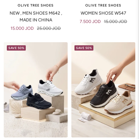
OLIVE TREE SHOES
OLIVE TREE SHOES
NEW , MEN SHOES M642 ,
WOMEN SHOSE W547
MADE IN CHINA
Sale
Regular
7.500 JOD
15.000 JOD
Sale
Regular
15.000 JOD
25.000 JOD
price
price
price
price
SAVE 50%
SAVE 50%