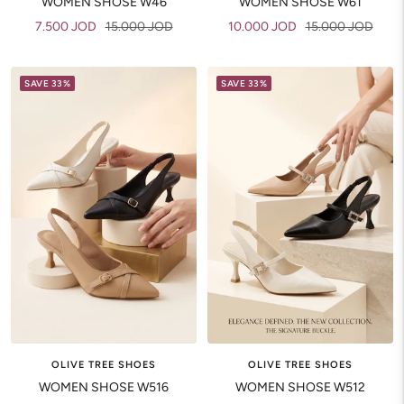
WOMEN SHOSE W46
WOMEN SHOSE W61
Sale
Regular
Sale
Regular
7.500 JOD
15.000 JOD
10.000 JOD
15.000 JOD
price
price
price
price
SAVE 33%
SAVE 33%
OLIVE TREE SHOES
OLIVE TREE SHOES
WOMEN SHOSE W516
WOMEN SHOSE W512