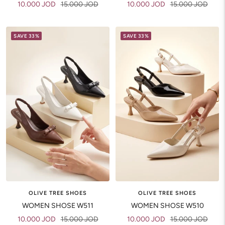
Sale
Regular
Sale
Regular
10.000 JOD
15.000 JOD
10.000 JOD
15.000 JOD
price
price
price
price
SAVE 33%
SAVE 33%
OLIVE TREE SHOES
OLIVE TREE SHOES
WOMEN SHOSE W511
WOMEN SHOSE W510
Sale
Regular
Sale
Regular
10.000 JOD
15.000 JOD
10.000 JOD
15.000 JOD