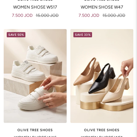
WOMEN SHOSE W517
WOMEN SHOSE W47
Sale
Regular
Sale
Regular
7.500 JOD
15.000 JOD
7.500 JOD
15.000 JOD
price
price
price
price
SAVE 50%
SAVE 33%
OLIVE TREE SHOES
OLIVE TREE SHOES