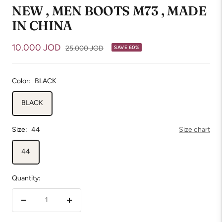
NEW , MEN BOOTS M73 , MADE
IN CHINA
Sale
10.000 JOD
Regular
25.000 JOD
SAVE 60%
price
price
Color:
BLACK
BLACK
Size:
44
Size chart
44
Quantity:
Decrease
Increase
quantity
quantity