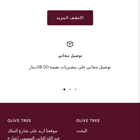
price
price
price
price
اكتشف المزيد
توصيل مجاني
توصيل مجاني على مشتريات بقيمة 38.00دينار
Go
Go
Go
to
to
to
slide
slide
slide
1
2
3
OLIVE TREE
OLIVE TREE
البحث
موقعنا اربد على شارع الملك
عبد الله الثاني المسمى (شارع