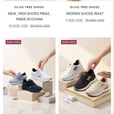
OLIVE TREE SHOES
OLIVE TREE SHOES
NEW , MEN SHOES M642 ,
WOMEN SHOSE W547
MADE IN CHINA
Sale
Regular
7.500 JOD
15.000 JOD
Sale
Regular
15.000 JOD
25.000 JOD
price
price
price
price
SAVE 50%
SAVE 50%