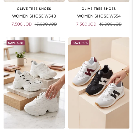
OLIVE TREE SHOES
OLIVE TREE SHOES
WOMEN SHOSE W548
WOMEN SHOSE W554
Sale
Regular
Sale
Regular
7.500 JOD
15.000 JOD
7.500 JOD
15.000 JOD
price
price
price
price
SAVE 50%
SAVE 50%