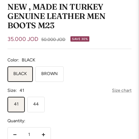
NEW , MADE IN TURKEY
GENUINE LEATHER MEN
BOOTS M23
Sale
35.000 JOD
Regular
50.000 JOD
SAVE 30%
price
price
Color:
BLACK
BLACK
BROWN
Size:
41
Size chart
41
44
Quantity:
Decrease
Increase