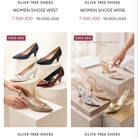
OLIVE TREE SHOES
OLIVE TREE SHOES
WOMEN SHOSE W557
WOMEN SHOSE W556
Sale
Regular
Sale
Regular
7.500 JOD
15.000 JOD
7.500 JOD
15.000 JOD
price
price
price
price
SAVE 44%
SAVE 44%
OLIVE TREE SHOES
OLIVE TREE SHOES