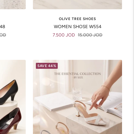
OLIVE TREE SHOES
48
WOMEN SHOSE W554
Sale
Regular
JOD
7.500 JOD
15.000 JOD
price
price
SAVE 44%