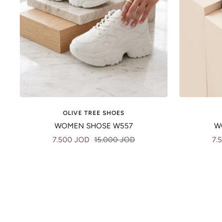
OLIVE TREE SHOES
WOMEN SHOSE W557
W
Sale
Regular
Sal
7.500 JOD
15.000 JOD
7.
price
price
pri