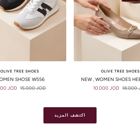
OLIVE TREE SHOES
OLIVE TREE SHOES
OMEN SHOSE W556
NEW , WOMEN SHOES HE
e
Regular
Sale
Regular
500 JOD
15.000 JOD
10.000 JOD
18.000 
ce
price
price
price
اكتشف المزيد