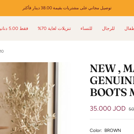
توصيل مجاني على مشتريات بقيمة 38.00 دينار فأكثر
طفال
للرجال
للنساء
%70 تنزيلات لغاية
فقط 5.00 دنانير
10
NEW , 
GENUIN
BOOTS 
Sale
35.000 JOD
Re
50
pr
price
Color:
BROWN