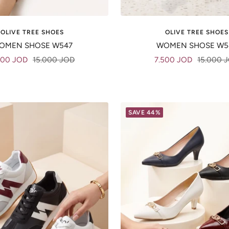
OLIVE TREE SHOES
OLIVE TREE SHOES
OMEN SHOSE W547
WOMEN SHOSE W5
e
Regular
Sale
Regular
500 JOD
15.000 JOD
7.500 JOD
15.000 
ce
price
price
price
SAVE 44%