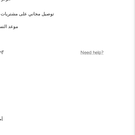
توصيل مجاني على مشتريات بقيمة 38.00 دين
موعد التسليم المتوقع: 2 يوم عمل
Need help?
أح