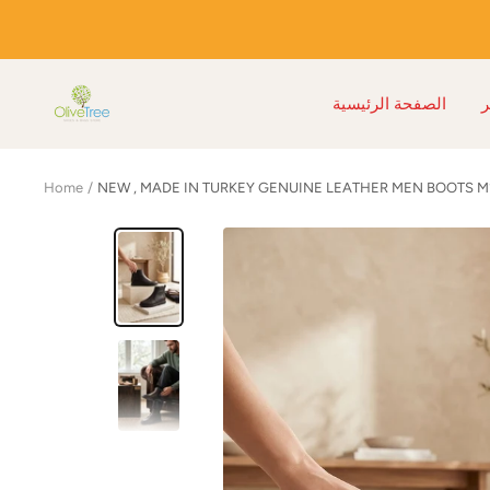
Skip
to
content
Olive
الصفحة الرئيسية
Tree
Shoes
Home
NEW , MADE IN TURKEY GENUINE LEATHER MEN BOOTS M