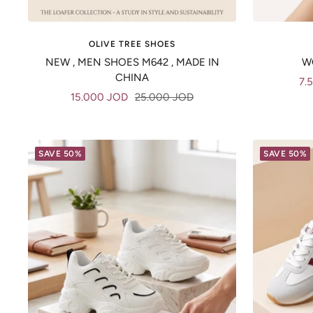
OLIVE TREE SHOES
NEW , MEN SHOES M642 , MADE IN
W
CHINA
Sal
7.
Sale
Regular
15.000 JOD
25.000 JOD
pri
price
price
SAVE 50%
SAVE 50%