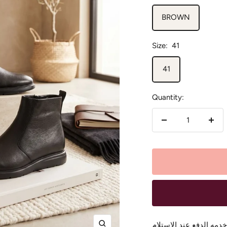
BROWN
Size:
41
41
Quantity:
Decrease
Incr
quantity
quan
خدمه الدفع عند الاستلام