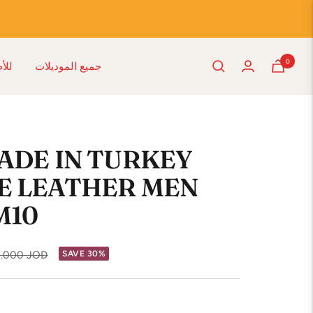
0
جميع الموديلات
للأ
MADE IN TURKEY
E LEATHER MEN
M10
gular
.000 JOD
SAVE 30%
ice