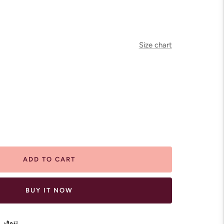
Size chart
ease
tity
ADD TO CART
BUY IT NOW
تتوفر 