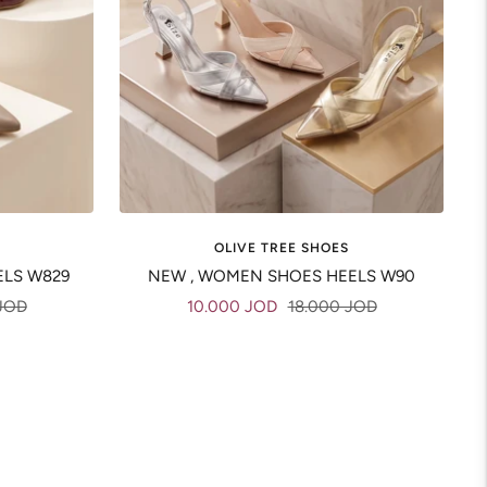
OLIVE TREE SHOES
ELS W829
NEW , WOMEN SHOES HEELS W90
Sale
Regular
JOD
10.000 JOD
18.000 JOD
price
price