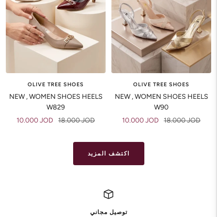
OLIVE TREE SHOES
OLIVE TREE SHOES
NEW , WOMEN SHOES HEELS
NEW , WOMEN SHOES HEELS
W829
W90
Sale
Regular
Sale
Regular
10.000 JOD
18.000 JOD
10.000 JOD
18.000 JOD
price
price
price
price
اكتشف المزيد
توصيل مجاني