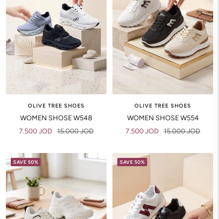
OLIVE TREE SHOES
OLIVE TREE SHOES
WOMEN SHOSE W548
WOMEN SHOSE W554
Sale
Regular
Sale
Regular
7.500 JOD
15.000 JOD
7.500 JOD
15.000 JOD
price
price
price
price
SAVE 50%
SAVE 50%