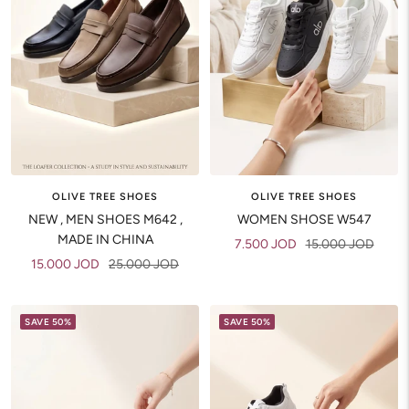
OLIVE TREE SHOES
OLIVE TREE SHOES
NEW , MEN SHOES M642 ,
WOMEN SHOSE W547
MADE IN CHINA
Sale
Regular
7.500 JOD
15.000 JOD
Sale
Regular
15.000 JOD
25.000 JOD
price
price
price
price
SAVE 50%
SAVE 50%