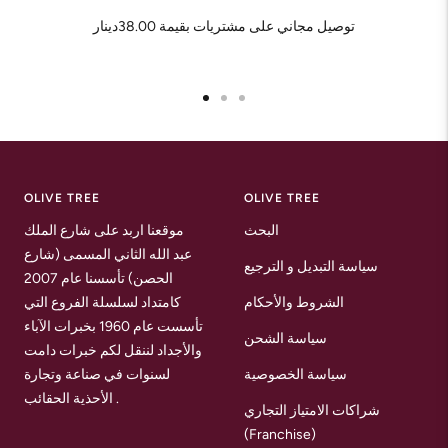
توصيل مجاني على مشتريات بقيمة 38.00دينار
Go
Go
Go
to
to
to
slide
slide
slide
1
2
3
OLIVE TREE
OLIVE TREE
البحث
موقعنا اربد على شارع الملك
عبد الله الثاني المسمى (شارع
سياسة التبديل و الترجيع
الحصن) تأسسنا عام 2007
الشروط والأحكام
كامتداد لسلسلة الفروع التي
تأسست عام 1960 بخبرات الآباء
سياسة الشحن
والأجداد لننقل لكم خبرات دامت
سياسة الخصوصية
لسنوات في صناعة وتجارة
الأحذية الحقائب .
شراكات الامتياز التجاري
(Franchise)