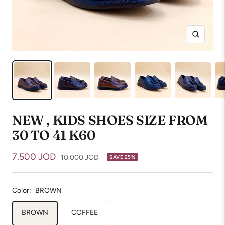
Zoom
NEW , KIDS SHOES SIZE FROM
30 TO 41 K60
Sale
7.500 JOD
Regular
10.000 JOD
SAVE 25%
price
price
Color:
BROWN
BROWN
COFFEE