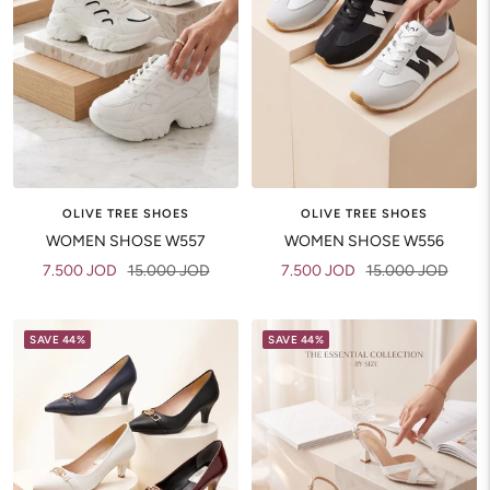
OLIVE TREE SHOES
OLIVE TREE SHOES
WOMEN SHOSE W557
WOMEN SHOSE W556
Sale
Regular
Sale
Regular
7.500 JOD
15.000 JOD
7.500 JOD
15.000 JOD
price
price
price
price
SAVE 44%
SAVE 44%