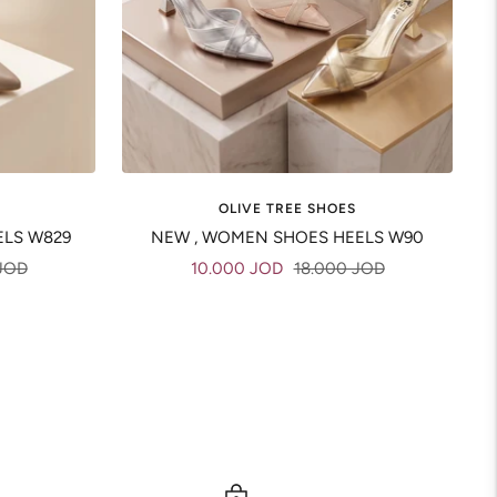
OLIVE TREE SHOES
ELS W829
NEW , WOMEN SHOES HEELS W90
Sale
Regular
JOD
10.000 JOD
18.000 JOD
price
price