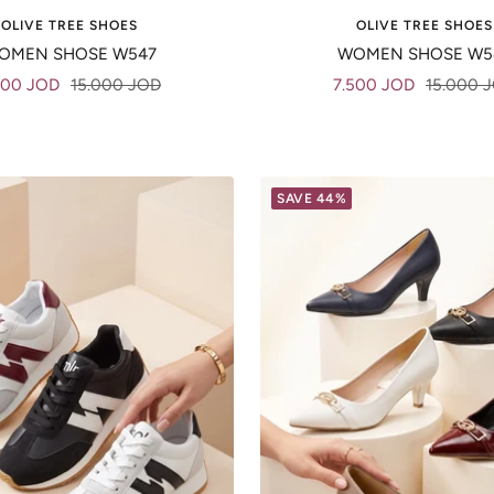
OLIVE TREE SHOES
OLIVE TREE SHOES
OMEN SHOSE W547
WOMEN SHOSE W5
e
Regular
Sale
Regular
500 JOD
15.000 JOD
7.500 JOD
15.000 
ce
price
price
price
SAVE 44%