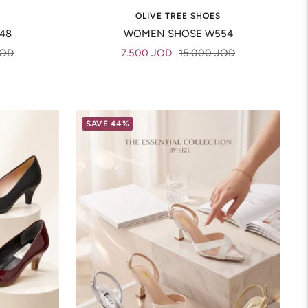
OLIVE TREE SHOES
48
WOMEN SHOSE W554
Sale
Regular
JOD
7.500 JOD
15.000 JOD
price
price
SAVE 44%