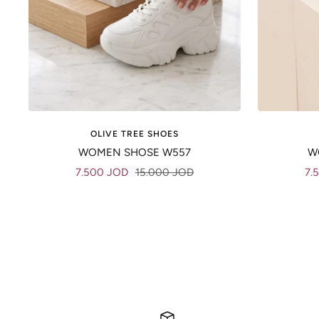
OLIVE TREE SHOES
WOMEN SHOSE W557
W
Sale
Regular
Sal
7.500 JOD
15.000 JOD
7.
price
price
pri