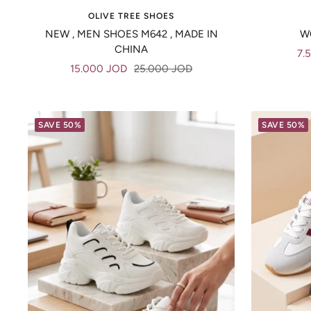
OLIVE TREE SHOES
NEW , MEN SHOES M642 , MADE IN
W
CHINA
Sal
7.
Sale
Regular
15.000 JOD
25.000 JOD
pri
price
price
SAVE 50%
SAVE 50%