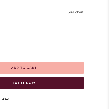
Size chart
ease
tity
ADD TO CART
BUY IT NOW
تتوفر 