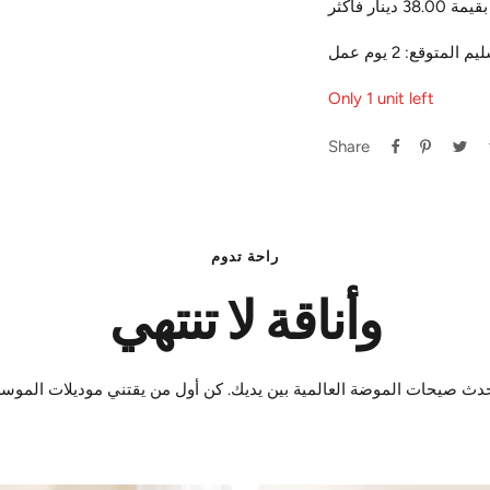
ار فأكثر
Only 1 unit left
Share
راحة تدوم
وأناقة لا تنتهي
دث صيحات الموضة العالمية بين يديك. كن أول من يقتني موديلات الموس