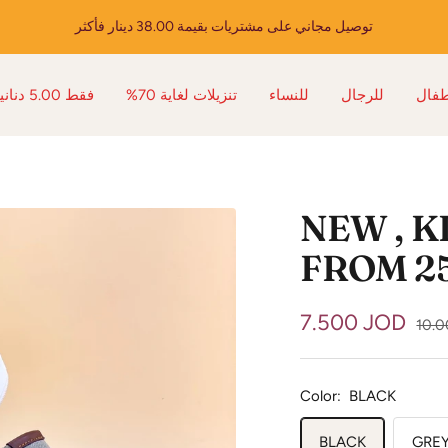
توصيل مجاني على مشتريات بقيمة 38.00 دينار فأكثر
طفال
للرجال
للنساء
%70 تنزيلات لغاية
فقط 5.00 دنانير
NEW , K
FROM 25
Sale
7.500 JOD
Regu
10.
pric
price
Color:
BLACK
BLACK
GRE