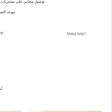
توصيل مجاني على مشتريات بقيمة 38.00 دين
موعد التسليم المتوقع: 2 يوم عمل
Need help?
أح