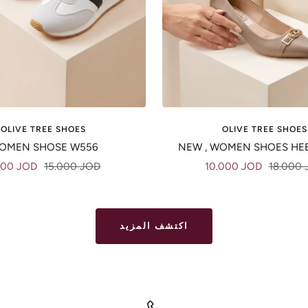
OLIVE TREE SHOES
OLIVE TREE SHOES
OMEN SHOSE W556
NEW , WOMEN SHOES HE
e
Regular
Sale
Regular
500 JOD
15.000 JOD
10.000 JOD
18.000 
ce
price
price
price
اكتشف المزيد