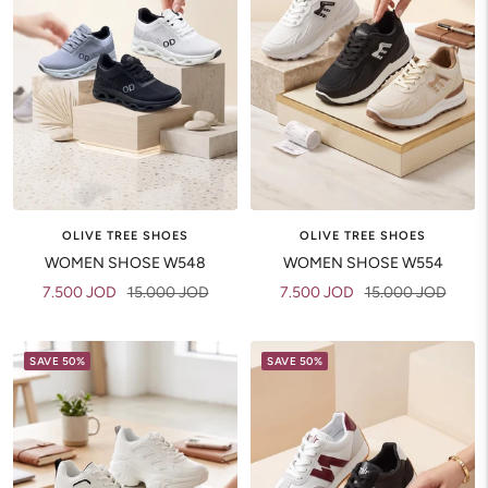
OLIVE TREE SHOES
OLIVE TREE SHOES
WOMEN SHOSE W548
WOMEN SHOSE W554
Sale
Regular
Sale
Regular
7.500 JOD
15.000 JOD
7.500 JOD
15.000 JOD
price
price
price
price
SAVE 50%
SAVE 50%