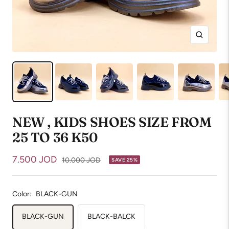
Zoom
NEW , KIDS SHOES SIZE FROM
25 TO 36 K50
Sale
7.500 JOD
Regular
10.000 JOD
SAVE 25%
price
price
Color:
BLACK-GUN
BLACK-GUN
BLACK-BALCK