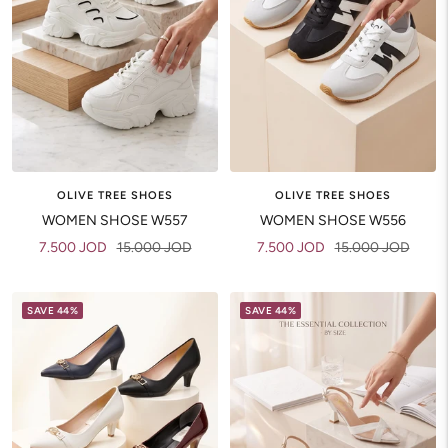
OLIVE TREE SHOES
OLIVE TREE SHOES
WOMEN SHOSE W557
WOMEN SHOSE W556
Sale
Regular
Sale
Regular
7.500 JOD
15.000 JOD
7.500 JOD
15.000 JOD
price
price
price
price
SAVE 44%
SAVE 44%