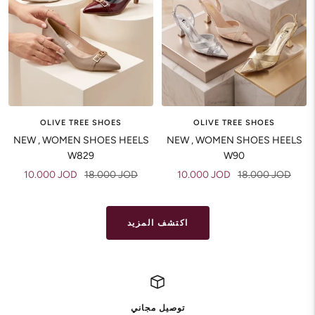
OLIVE TREE SHOES
OLIVE TREE SHOES
NEW , WOMEN SHOES HEELS
NEW , WOMEN SHOES HEELS
W829
W90
Sale
Regular
Sale
Regular
10.000 JOD
18.000 JOD
10.000 JOD
18.000 JOD
price
price
price
price
اكتشف المزيد
توصيل مجاني