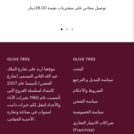
توصيل مجاني على مشتريات بقيمة 38.00دينار
Go
Go
Go
to
to
to
slide
slide
slide
1
2
3
OLIVE TREE
OLIVE TREE
البحث
موقعنا اربد على شارع الملك
عبد الله الثاني المسمى (شارع
سياسة التبديل و الترجيع
الحصن) تأسسنا عام 2007
الشروط والأحكام
كامتداد لسلسلة الفروع التي
تأسست عام 1960 بخبرات الآباء
سياسة الشحن
والأجداد لننقل لكم خبرات دامت
سياسة الخصوصية
لسنوات في صناعة وتجارة
الأحذية الحقائب .
شراكات الامتياز التجاري
(Franchise)