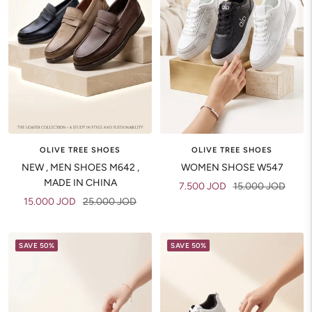
OLIVE TREE SHOES
OLIVE TREE SHOES
NEW , MEN SHOES M642 ,
WOMEN SHOSE W547
MADE IN CHINA
Sale
Regular
7.500 JOD
15.000 JOD
Sale
Regular
15.000 JOD
25.000 JOD
price
price
price
price
SAVE 50%
SAVE 50%