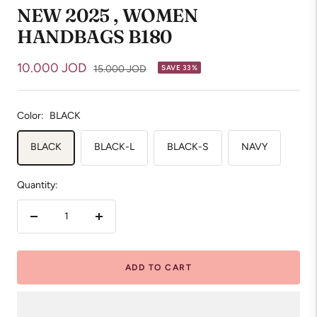
NEW 2025 , WOMEN
HANDBAGS B180
Sale
10.000 JOD
Regular
15.000 JOD
SAVE 33%
price
price
Color:
BLACK
BLACK
BLACK-L
BLACK-S
NAVY
Quantity:
Decrease
Increase
quantity
quantity
ADD TO CART