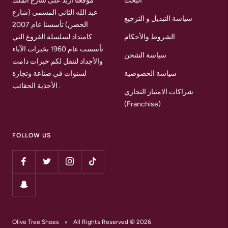
البحث
موقعنا اربد على شارع الملك
عبد الله الثاني المسمى (شارع
سياسة التبديل و الترجيع
الحصن) تأسسنا عام 2007
الشروط والأحكام
كامتداد لسلسلة الفروع التي
تأسست عام 1960 بخبرات الآباء
سياسة الشحن
والأجداد لننقل لكم خبرات دامت
سياسة الخصوصية
لسنوات في صناعة وتجارة
الأحذية الحقائب .
شراكات الامتياز التجاري
(Franchise)
FOLLOW US
Olive Tree Shoes
All Rights Reserved © 2026