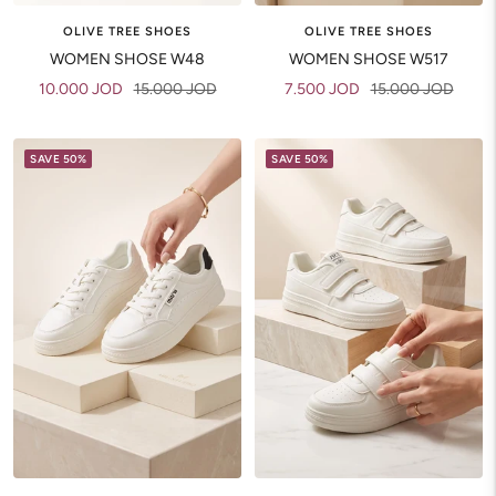
OLIVE TREE SHOES
OLIVE TREE SHOES
WOMEN SHOSE W48
WOMEN SHOSE W517
Sale
Regular
Sale
Regular
10.000 JOD
15.000 JOD
7.500 JOD
15.000 JOD
price
price
price
price
SAVE 50%
SAVE 50%