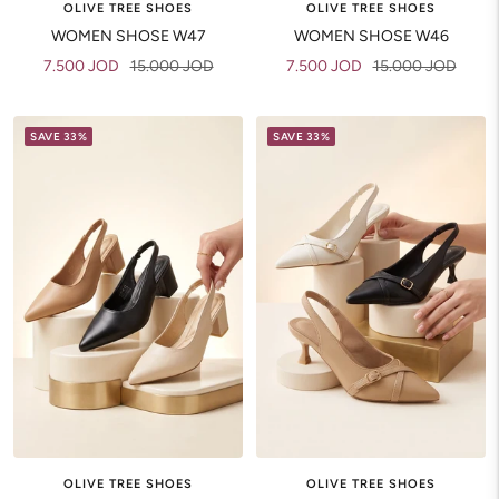
OLIVE TREE SHOES
OLIVE TREE SHOES
WOMEN SHOSE W47
WOMEN SHOSE W46
Sale
Regular
Sale
Regular
7.500 JOD
15.000 JOD
7.500 JOD
15.000 JOD
price
price
price
price
SAVE 33%
SAVE 33%
OLIVE TREE SHOES
OLIVE TREE SHOES