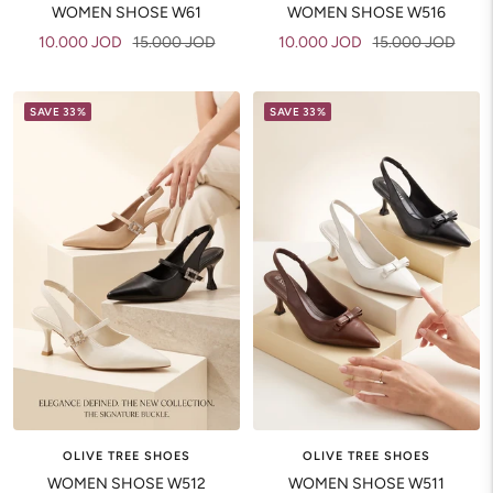
WOMEN SHOSE W61
WOMEN SHOSE W516
Sale
Regular
Sale
Regular
10.000 JOD
15.000 JOD
10.000 JOD
15.000 JOD
price
price
price
price
SAVE 33%
SAVE 33%
OLIVE TREE SHOES
OLIVE TREE SHOES
WOMEN SHOSE W512
WOMEN SHOSE W511