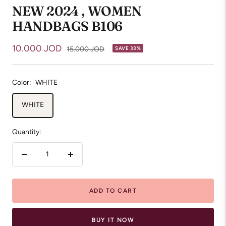
NEW 2024 , WOMEN
HANDBAGS B106
Sale
10.000 JOD
Regular
15.000 JOD
SAVE 33%
price
price
Color:
WHITE
WHITE
Quantity:
Decrease
Increase
quantity
quantity
ADD TO CART
BUY IT NOW