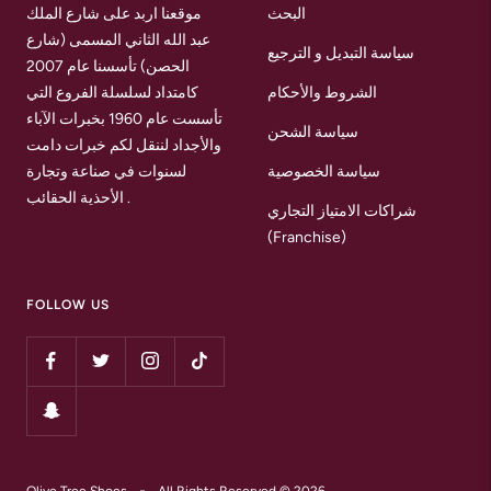
البحث
موقعنا اربد على شارع الملك
عبد الله الثاني المسمى (شارع
سياسة التبديل و الترجيع
الحصن) تأسسنا عام 2007
الشروط والأحكام
كامتداد لسلسلة الفروع التي
تأسست عام 1960 بخبرات الآباء
سياسة الشحن
والأجداد لننقل لكم خبرات دامت
سياسة الخصوصية
لسنوات في صناعة وتجارة
الأحذية الحقائب .
شراكات الامتياز التجاري
(Franchise)
FOLLOW US
Olive Tree Shoes
All Rights Reserved © 2026