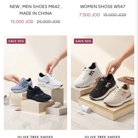
NEW , MEN SHOES M642 ,
WOMEN SHOSE W547
MADE IN CHINA
Sale
Regular
7.500 JOD
15.000 JOD
Sale
Regular
15.000 JOD
25.000 JOD
price
price
price
price
SAVE 50%
SAVE 50%
OLIVE TREE SHOES
OLIVE TREE SHOES