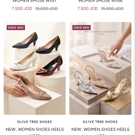
WOMEN SHOSE W557
WOMEN SHOSE W556
Sale
Regular
Sale
Regular
7.500 JOD
15.000 JOD
7.500 JOD
15.000 JOD
price
price
price
price
SAVE 44%
SAVE 44%
OLIVE TREE SHOES
OLIVE TREE SHOES
NEW , WOMEN SHOES HEELS
NEW , WOMEN SHOES HEELS