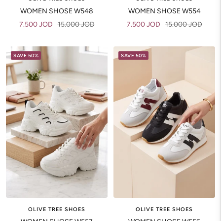
WOMEN SHOSE W548
WOMEN SHOSE W554
Sale
Regular
Sale
Regular
7.500 JOD
15.000 JOD
7.500 JOD
15.000 JOD
price
price
price
price
SAVE 50%
SAVE 50%
OLIVE TREE SHOES
OLIVE TREE SHOES