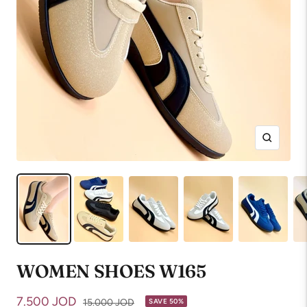
Zoom
WOMEN SHOES W165
Sale
7.500 JOD
Regular
15.000 JOD
SAVE 50%