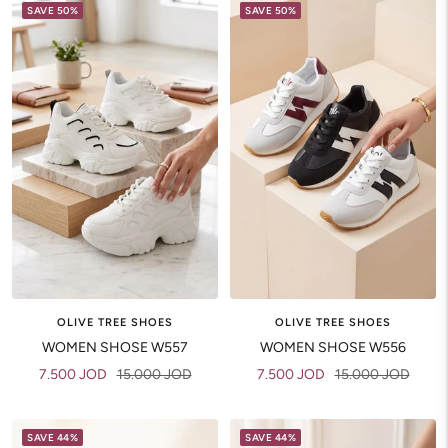
SAVE 50%
SAVE 50%
OLIVE TREE SHOES
OLIVE TREE SHOES
WOMEN SHOSE W557
WOMEN SHOSE W556
Sale
Regular
Sale
Regular
7.500 JOD
15.000 JOD
7.500 JOD
15.000 JOD
price
price
price
price
SAVE 44%
SAVE 44%