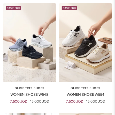
SAVE 50%
SAVE 50%
OLIVE TREE SHOES
OLIVE TREE SHOES
WOMEN SHOSE W548
WOMEN SHOSE W554
Sale
Regular
Sale
Regular
7.500 JOD
15.000 JOD
7.500 JOD
15.000 JOD
price
price
price
price