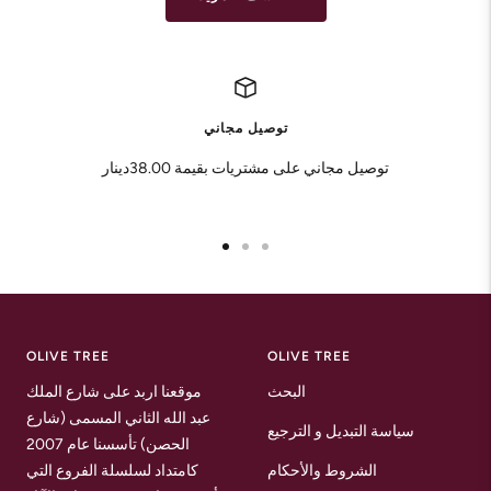
توصيل مجاني
توصيل مجاني على مشتريات بقيمة 38.00دينار
Go
Go
Go
to
to
to
slide
slide
slide
1
2
3
OLIVE TREE
OLIVE TREE
البحث
موقعنا اربد على شارع الملك
عبد الله الثاني المسمى (شارع
سياسة التبديل و الترجيع
الحصن) تأسسنا عام 2007
الشروط والأحكام
كامتداد لسلسلة الفروع التي