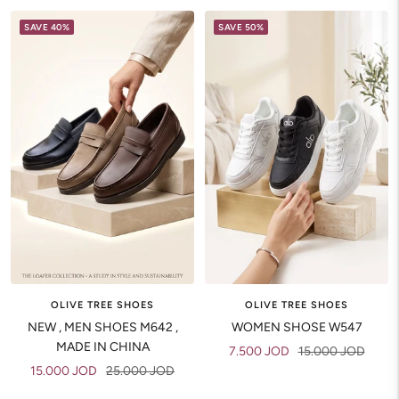
SAVE 40%
SAVE 50%
OLIVE TREE SHOES
OLIVE TREE SHOES
NEW , MEN SHOES M642 ,
WOMEN SHOSE W547
MADE IN CHINA
Sale
Regular
7.500 JOD
15.000 JOD
Sale
Regular
15.000 JOD
25.000 JOD
price
price
price
price