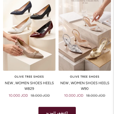
OLIVE TREE SHOES
OLIVE TREE SHOES
NEW , WOMEN SHOES HEELS
NEW , WOMEN SHOES HEELS
W829
W90
Sale
Regular
Sale
Regular
10.000 JOD
18.000 JOD
10.000 JOD
18.000 JOD
price
price
price
price
اكتشف المزيد