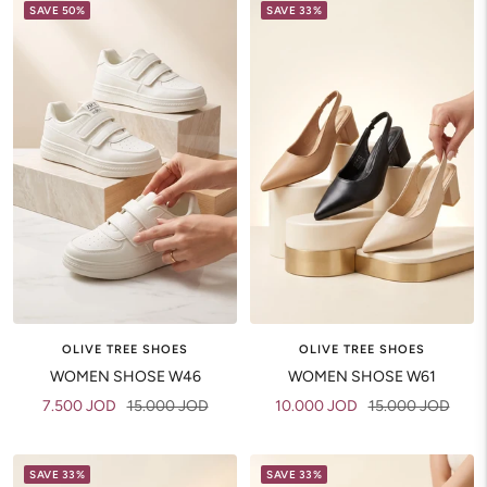
SAVE 50%
SAVE 33%
OLIVE TREE SHOES
OLIVE TREE SHOES
WOMEN SHOSE W46
WOMEN SHOSE W61
Sale
Regular
Sale
Regular
7.500 JOD
15.000 JOD
10.000 JOD
15.000 JOD
price
price
price
price
SAVE 33%
SAVE 33%