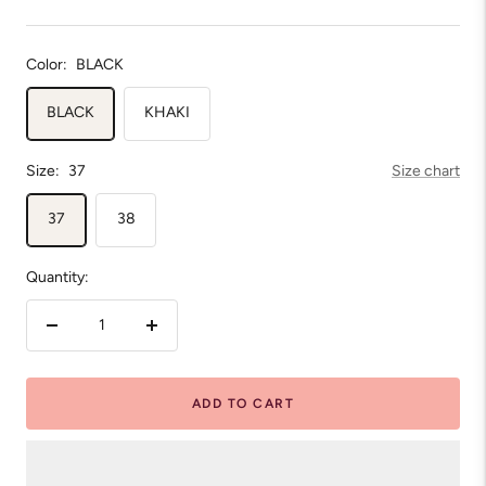
price
price
Color:
BLACK
BLACK
KHAKI
Size:
37
Size chart
37
38
Quantity:
Decrease
Increase
quantity
quantity
ADD TO CART