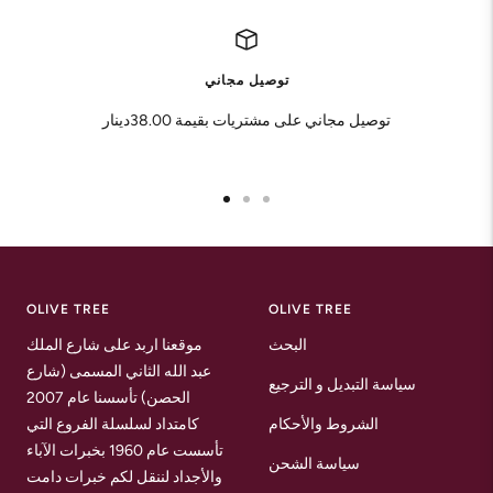
توصيل مجاني
توصيل مجاني على مشتريات بقيمة 38.00دينار
Go
Go
Go
to
to
to
slide
slide
slide
1
2
3
OLIVE TREE
OLIVE TREE
البحث
موقعنا اربد على شارع الملك
عبد الله الثاني المسمى (شارع
سياسة التبديل و الترجيع
الحصن) تأسسنا عام 2007
الشروط والأحكام
كامتداد لسلسلة الفروع التي
تأسست عام 1960 بخبرات الآباء
سياسة الشحن
والأجداد لننقل لكم خبرات دامت