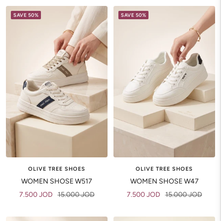
SAVE 50%
SAVE 50%
OLIVE TREE SHOES
OLIVE TREE SHOES
WOMEN SHOSE W517
WOMEN SHOSE W47
Sale
Regular
Sale
Regular
7.500 JOD
15.000 JOD
7.500 JOD
15.000 JOD
price
price
price
price