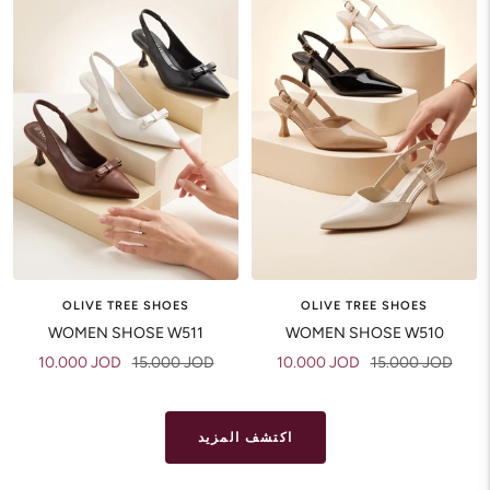
OLIVE TREE SHOES
OLIVE TREE SHOES
WOMEN SHOSE W511
WOMEN SHOSE W510
Sale
Regular
Sale
Regular
10.000 JOD
15.000 JOD
10.000 JOD
15.000 JOD
price
price
price
price
اكتشف المزيد