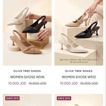
OLIVE TREE SHOES
OLIVE TREE SHOES
WOMEN SHOSE W516
WOMEN SHOSE W512
Sale
Regular
Sale
Regular
10.000 JOD
15.000 JOD
10.000 JOD
15.000 JOD
price
price
price
price
SAVE 33%
SAVE 33%