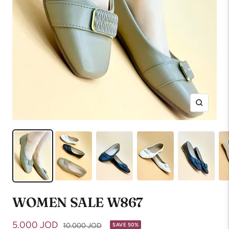
Zoom
WOMEN SALE W867
Sale
5.000 JOD
Regular
10.000 JOD
SAVE 50%